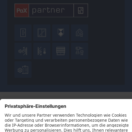









Datenschutz
Impressum
Kontakt
AGB
Wir sind ift-zertifiziert
© 2026