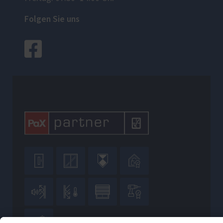
Folgen Sie uns








