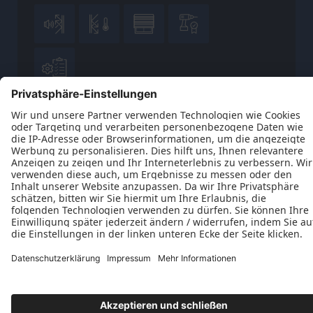





Datenschutz
Impressum
Kontakt
AGB
Wir sind ift-zertifiziert
© 2026